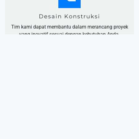
Desain Konstruksi
Tim kami dapat membantu dalam merancang proyek
yang inovatif sesuai dengan kebutuhan Anda.
Pelayanan Pasca-Konstruksi
Kami juga menyediakan layanan pemeliharaan pasca-
konstruksi untuk memastikan keberlanjutan
infrastruktur.