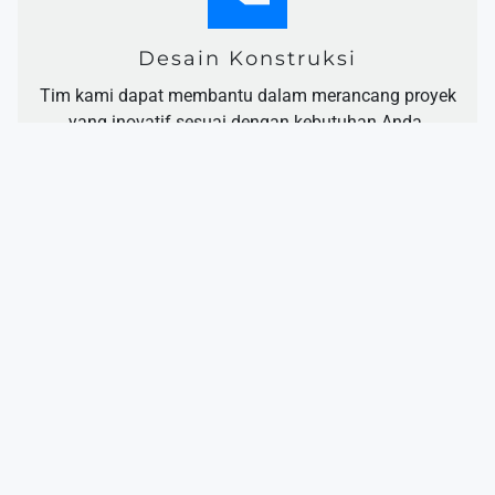
Desain Konstruksi
Tim kami dapat membantu dalam merancang proyek
yang inovatif sesuai dengan kebutuhan Anda.
Pelayanan Pasca-Konstruksi
Kami juga menyediakan layanan pemeliharaan pasca-
konstruksi untuk memastikan keberlanjutan
infrastruktur.