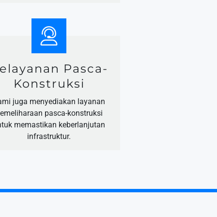
elayanan Pasca-
Konstruksi
ami juga menyediakan layanan
emeliharaan pasca-konstruksi
ntuk memastikan keberlanjutan
infrastruktur.